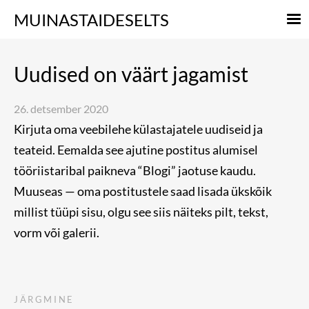
MUINASTAIDESELTS
Uudised on väärt jagamist
26. detsember 2020
Kirjuta oma veebilehe külastajatele uudiseid ja
teateid. Eemalda see ajutine postitus alumisel
tööriistaribal paikneva “Blogi” jaotuse kaudu.
Muuseas — oma postitustele saad lisada ükskõik
millist tüüpi sisu, olgu see siis näiteks pilt, tekst,
vorm või galerii.
JÄRGMINE